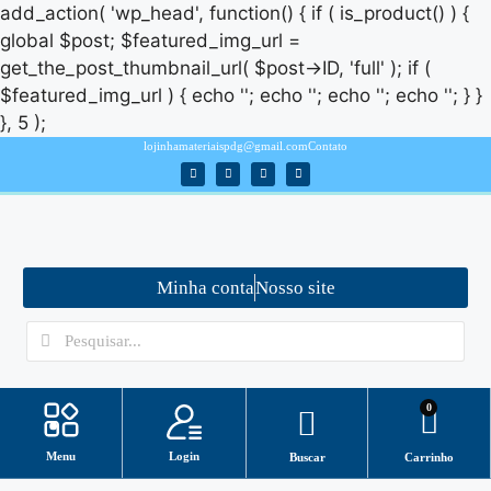
add_action( 'wp_head', function() { if ( is_product() ) {
global $post; $featured_img_url =
get_the_post_thumbnail_url( $post->ID, 'full' ); if (
$featured_img_url ) { echo '
'; echo '
'; echo '
'; echo '
'; } }
}, 5 );
lojinhamateriaispdg@gmail.com
Contato
Minha conta
Nosso site
0
Login
Menu
Buscar
Carrinho
Minha conta
ASSISTENTE VIRTUAL/ SUPORTE
Como baixar arquivos?