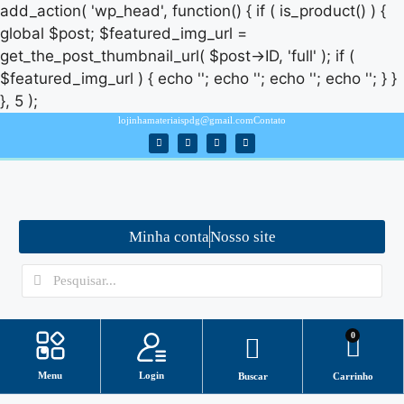
add_action( 'wp_head', function() { if ( is_product() ) {
global $post; $featured_img_url =
get_the_post_thumbnail_url( $post->ID, 'full' ); if (
$featured_img_url ) { echo '
'; echo '
'; echo '
'; echo '
'; } }
}, 5 );
lojinhamateriaispdg@gmail.com
Contato
Minha conta
Nosso site
0
Login
Menu
Buscar
Carrinho
Minha conta
ASSISTENTE VIRTUAL/ SUPORTE
Como baixar arquivos?