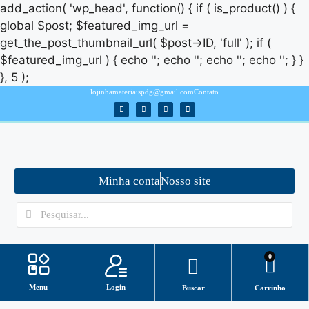
add_action( 'wp_head', function() { if ( is_product() ) {
global $post; $featured_img_url =
get_the_post_thumbnail_url( $post->ID, 'full' ); if (
$featured_img_url ) { echo '
'; echo '
'; echo '
'; echo '
'; } }
}, 5 );
lojinhamateriaispdg@gmail.com
Contato
Minha conta
Nosso site
0
Login
Menu
Buscar
Carrinho
Minha conta
ASSISTENTE VIRTUAL/ SUPORTE
Como baixar arquivos?