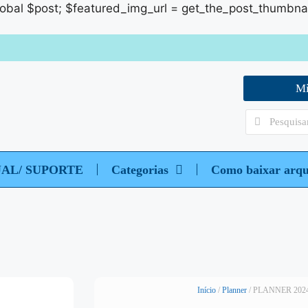
global $post; $featured_img_url = get_the_post_thumbnail_u
Mi
UAL/ SUPORTE
Categorias
Como baixar arqu
Início
/
Planner
/ PLANNER 202