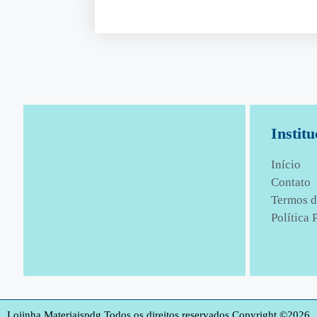
Institu
Início
Contato
Termos d
Política 
Lojinha Materiaispdg Todos os direitos reservados.
Copyright ©2026.