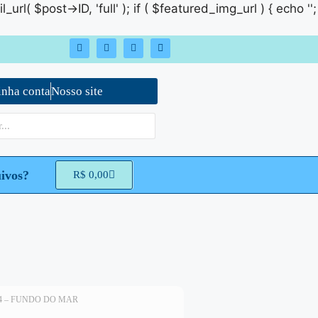
rl( $post->ID, 'full' ); if ( $featured_img_url ) { echo '
';
nha conta
Nosso site
ivos?
R$
0,00
4 – FUNDO DO MAR