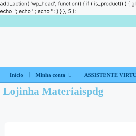
add_action( 'wp_head', function() { if ( is_product() ) { 
echo '
'; echo '
'; echo '
'; } } }, 5 );
Início
Minha conta
ASSISTENTE VIRT
Lojinha Materiaispdg