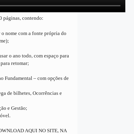
0 páginas, contendo:
r o nome com a fonte própria do
ome);
 usar o ano todo, com espaço para
 para retomar;
ino Fundamental – com opções de
ga de bilhetes, Ocorrências e
ção e Gestão;
óvel.
OWNLOAD AQUI NO SITE, NA