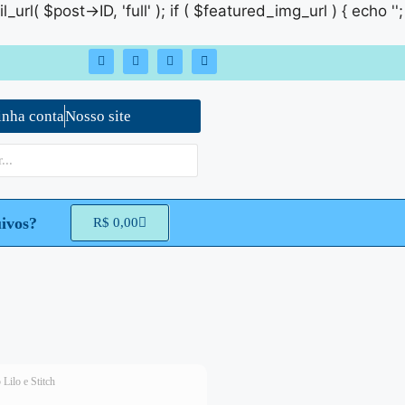
rl( $post->ID, 'full' ); if ( $featured_img_url ) { echo '
';
nha conta
Nosso site
ivos?
R$
0,00
Lilo e Stitch