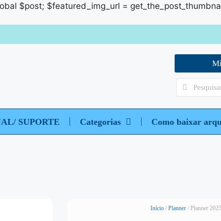
global $post; $featured_img_url = get_the_post_thumbnail_u
Mi
UAL/ SUPORTE
Categorias
Como baixar arqu
Início
/
Planner
/ Planner 2025 