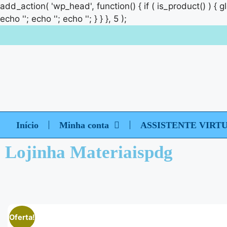
add_action( 'wp_head', function() { if ( is_product() ) { 
echo '
'; echo '
'; echo '
'; } } }, 5 );
Início
Minha conta
ASSISTENTE VIRT
Lojinha Materiaispdg
Oferta!