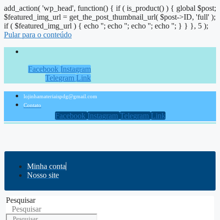
add_action( 'wp_head', function() { if ( is_product() ) { global $post;
$featured_img_url = get_the_post_thumbnail_url( $post->ID, 'full' );
if ( $featured_img_url ) { echo '
'; echo '
'; echo '
'; echo '
'; } } }, 5 );
Pular para o conteúdo
Facebook
Instagram
Telegram
Link
lojinhamateriaispdg@gmail.com
Contato
Facebook
Instagram
Telegram
Link
Minha conta
Nosso site
Pesquisar
Pesquisar