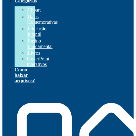
Categorias
Clipart
Datas
Comemorativas
Educação
Infantil
Ensino
Fundamental
Livros
PowerPoint
Interativos
Como
baixar
arquivos?