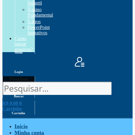
Infantil
Ensino
Fundamental
Livros
PowerPoint
Interativos
Como
baixar
arquivos?
Menu
Login
Pesquisar
Buscar
R$
0,00
0
Carrinho
Carrinho
Início
Minha conta