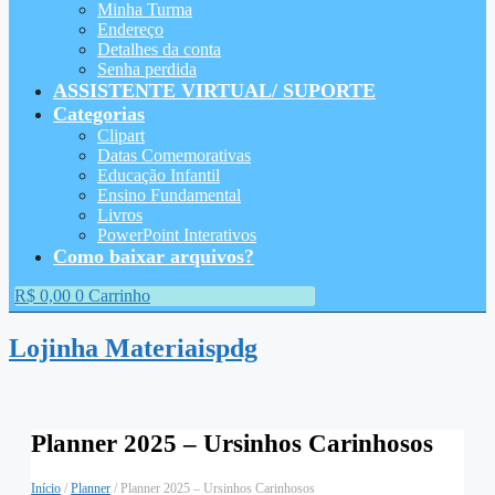
Minha Turma
Endereço
Detalhes da conta
Senha perdida
ASSISTENTE VIRTUAL/ SUPORTE
Categorias
Clipart
Datas Comemorativas
Educação Infantil
Ensino Fundamental
Livros
PowerPoint Interativos
Como baixar arquivos?
R$
0,00
0
Carrinho
Lojinha Materiaispdg
Planner 2025 – Ursinhos Carinhosos
Início
/
Planner
/ Planner 2025 – Ursinhos Carinhosos