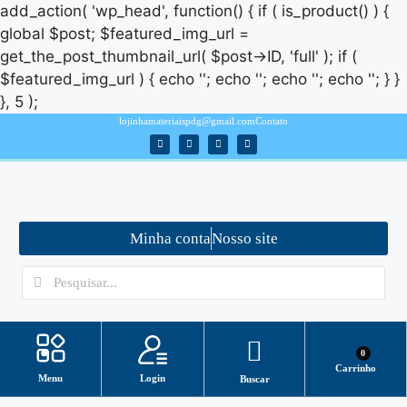
add_action( 'wp_head', function() { if ( is_product() ) {
global $post; $featured_img_url =
get_the_post_thumbnail_url( $post->ID, 'full' ); if (
$featured_img_url ) { echo '
'; echo '
'; echo '
'; echo '
'; } }
}, 5 );
lojinhamateriaispdg@gmail.com
Contato
Minha conta
Nosso site
0
Carrinho
Login
Menu
Buscar
Minha conta
ASSISTENTE VIRTUAL/ SUPORTE
Como baixar arquivos?