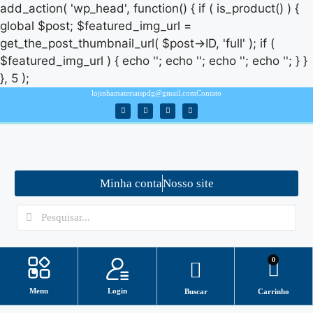
add_action( 'wp_head', function() { if ( is_product() ) {
global $post; $featured_img_url =
get_the_post_thumbnail_url( $post->ID, 'full' ); if (
$featured_img_url ) { echo '
'; echo '
'; echo '
'; echo '
'; } }
}, 5 );
lojinhamateriaispdg@gmail.com
Contato
Minha conta
Nosso site
0
Login
Menu
Buscar
Carrinho
Minha conta
ASSISTENTE VIRTUAL/ SUPORTE
Como baixar arquivos?