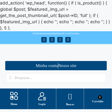
add_action( 'wp_head', function() { if ( is_product() ) {
global $post; $featured_img_url =
get_the_post_thumbnail_url( $post->ID, 'full' ); if (
$featured_img_url ) { echo '
'; echo '
'; echo '
'; echo '
'; } }
}, 5 );
lojinhamateriaispdg@gmail.com
Contato
Minha conta
Nosso site
0
Carrinho
Login
Menu
Buscar
Minha conta
ASSISTENTE VIRTUAL/ SUPORTE
Como baixar arquivos?