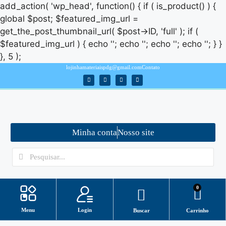
add_action( 'wp_head', function() { if ( is_product() ) {
global $post; $featured_img_url =
get_the_post_thumbnail_url( $post->ID, 'full' ); if (
$featured_img_url ) { echo '
'; echo '
'; echo '
'; echo '
'; } }
}, 5 );
lojinhamateriaispdg@gmail.com
Contato
Minha conta
Nosso site
0
Login
Menu
Buscar
Carrinho
Minha conta
ASSISTENTE VIRTUAL/ SUPORTE
Como baixar arquivos?