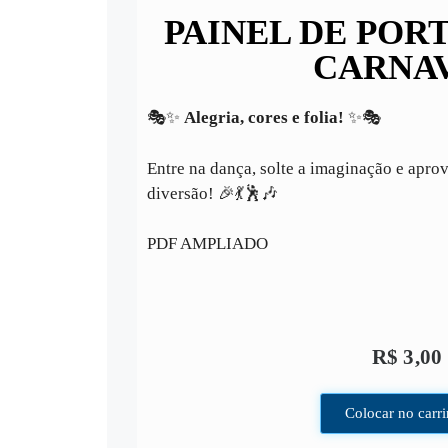
PAINEL DE PORT
CARNA
🎭✨
Alegria, cores e folia!
✨🎭
Entre na dança, solte a imaginação e apro
diversão! 🎉💃🕺🎶
PDF AMPLIADO
R$
3,00
Colocar no carr