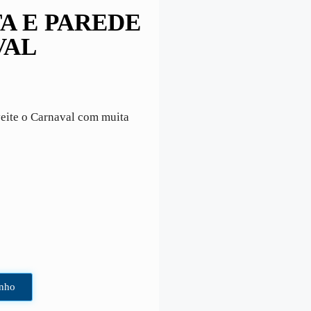
A E PAREDE
VAL
veite o Carnaval com muita
inho