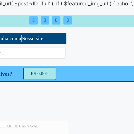
rl( $post->ID, 'full' ); if ( $featured_img_url ) { echo '
';
nha conta
Nosso site
ivos?
R$
0,00
A E PAREDE CARNAVAL