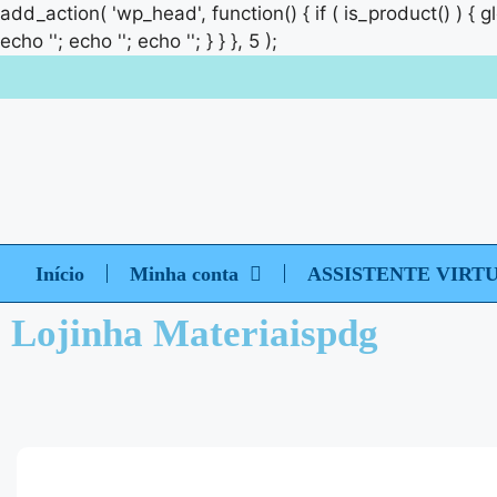
add_action( 'wp_head', function() { if ( is_product() ) { 
echo '
'; echo '
'; echo '
'; } } }, 5 );
Início
Minha conta
ASSISTENTE VIRT
Lojinha Materiaispdg