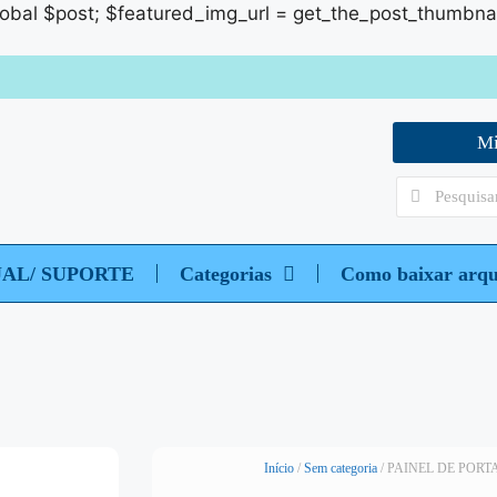
global $post; $featured_img_url = get_the_post_thumbnail_u
Mi
UAL/ SUPORTE
Categorias
Como baixar arqu
Início
/
Sem categoria
/ PAINEL DE PORT