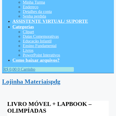
Minha Turma
Endereço
Detalhes da conta
Senha perdida
ASSISTENTE VIRTUAL/ SUPORTE
Categorias
Clipart
Datas Comemorativas
Educação Infantil
Ensino Fundamental
Livros
PowerPoint Interativos
Como baixar arquivos?
R$
0,00
0
Carrinho
Lojinha Materiaispdg
LIVRO MÓVEL + LAPBOOK –
OLIMPÍADAS