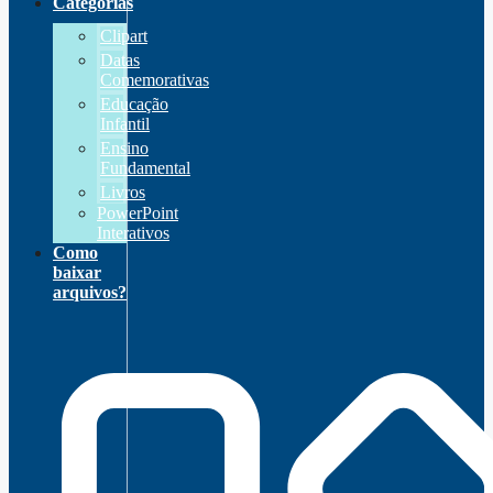
Categorias
Clipart
Datas
Comemorativas
Educação
Infantil
Ensino
Fundamental
Livros
PowerPoint
Interativos
Como
baixar
arquivos?