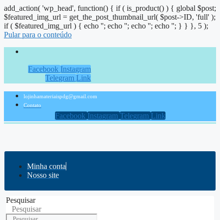
add_action( 'wp_head', function() { if ( is_product() ) { global $post;
$featured_img_url = get_the_post_thumbnail_url( $post->ID, 'full' );
if ( $featured_img_url ) { echo '
'; echo '
'; echo '
'; echo '
'; } } }, 5 );
Pular para o conteúdo
Facebook
Instagram
Telegram
Link
lojinhamateriaispdg@gmail.com
Contato
Facebook
Instagram
Telegram
Link
Minha conta
Nosso site
Pesquisar
Pesquisar