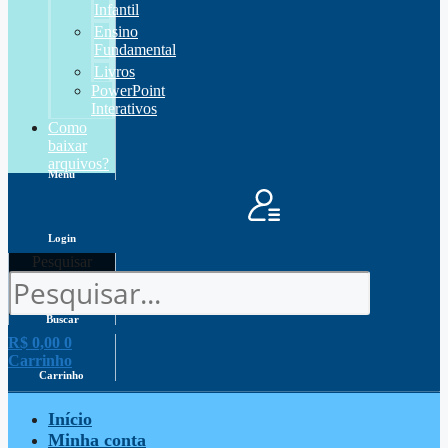
Infantil
Ensino
Fundamental
Livros
PowerPoint
Interativos
Como
baixar
arquivos?
Menu
Login
Pesquisar
Buscar
R$
0,00
0
Carrinho
Carrinho
Início
Minha conta