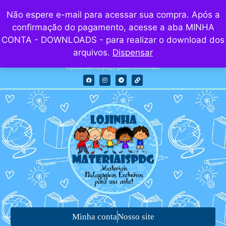
add_action( 'wp_head', function() { if ( is_product() ) {
Não espere e-mail para acessar sua compra. Após a
global $post; $featured_img_url =
confirmação do pagamento, acesse a aba MINHA
get_the_post_thumbnail_url( $post->ID, 'full' ); if (
CONTA - DOWNLOADS - para realizar o download dos
$featured_img_url ) { echo '
'; echo '
'; echo '
'; echo '
'; } }
arquivos.
Dispensar
}, 5 );
lojinhamateriaispdg@gmail.com
Contato
Minha conta
Nosso site