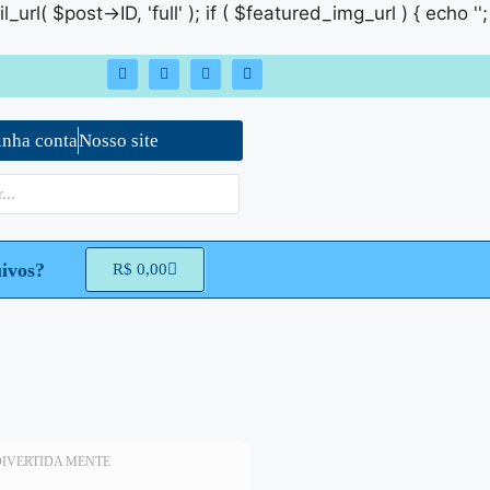
rl( $post->ID, 'full' ); if ( $featured_img_url ) { echo '
';
nha conta
Nosso site
ivos?
R$
0,00
DIVERTIDA MENTE