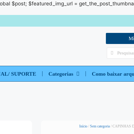
global $post; $featured_img_url = get_the_post_thumbnail_u
Mi
UAL/ SUPORTE
Categorias
Como baixar arqu
Início
/
Sem categoria
/ CAPINHAS 