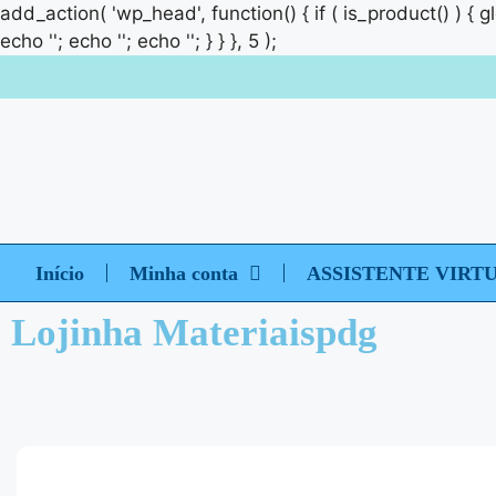
add_action( 'wp_head', function() { if ( is_product() ) { 
echo '
'; echo '
'; echo '
'; } } }, 5 );
Início
Minha conta
ASSISTENTE VIRT
Lojinha Materiaispdg