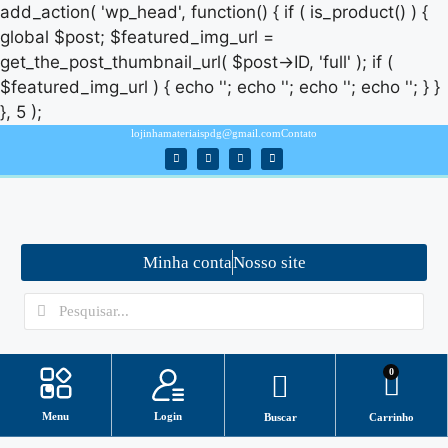
add_action( 'wp_head', function() { if ( is_product() ) {
global $post; $featured_img_url =
get_the_post_thumbnail_url( $post->ID, 'full' ); if (
$featured_img_url ) { echo '
'; echo '
'; echo '
'; echo '
'; } }
}, 5 );
lojinhamateriaispdg@gmail.com
Contato
Minha conta
Nosso site
0
Login
Menu
Buscar
Carrinho
Minha conta
ASSISTENTE VIRTUAL/ SUPORTE
Como baixar arquivos?