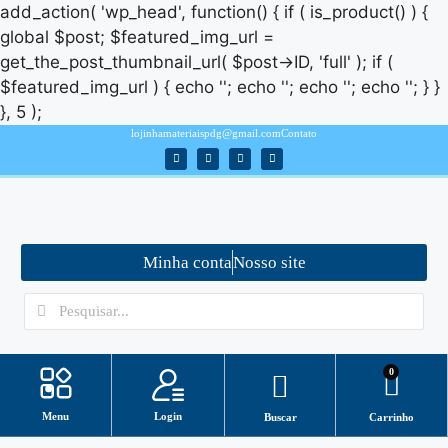
add_action( 'wp_head', function() { if ( is_product() ) {
global $post; $featured_img_url =
get_the_post_thumbnail_url( $post->ID, 'full' ); if (
$featured_img_url ) { echo '
'; echo '
'; echo '
'; echo '
'; } }
}, 5 );
lojinhamateriaispdg@gmail.com
Contato
Minha conta
Nosso site
0
Login
Menu
Buscar
Carrinho
Minha conta
ASSISTENTE VIRTUAL/ SUPORTE
Como baixar arquivos?