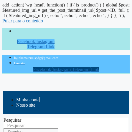
add_action( 'wp_head', function() { if ( is_product() ) { global $post;
$featured_img_url = get_the_post_thumbnail_url( $post->ID, 'full' );
if ( $featured_img_url ) { echo '
'; echo '
'; echo '
'; echo '
'; } } }, 5 );
Pular para o conteúdo
Facebook
Instagram
Telegram
Link
lojinhamateriaispdg@gmail.com
Contato
Facebook
Instagram
Telegram
Link
Minha conta
Nosso site
Pesquisar
Pesquisar