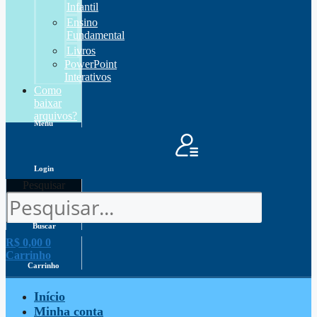
Infantil
Ensino
Fundamental
Livros
PowerPoint
Interativos
Como
baixar
arquivos?
Menu
Login
Pesquisar
Buscar
R$
0,00
0
Carrinho
Carrinho
Início
Minha conta