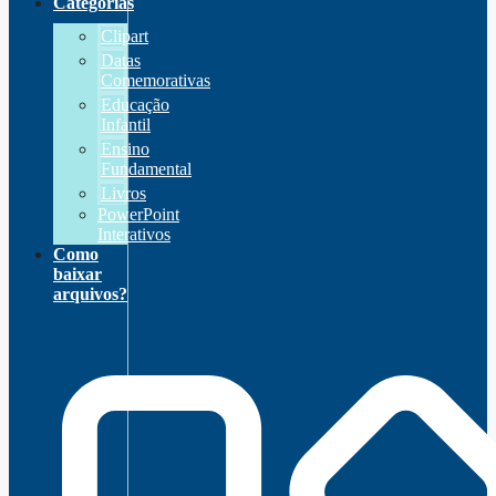
Categorias
Clipart
Datas
Comemorativas
Educação
Infantil
Ensino
Fundamental
Livros
PowerPoint
Interativos
Como
baixar
arquivos?