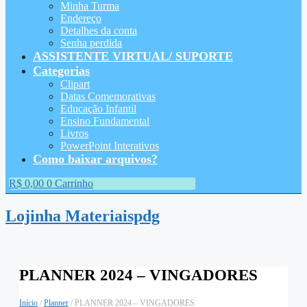
Minha Turma
Endereço
Detalhes da conta
Senha perdida
ASSISTENTE VIRTUAL/ SUPORTE
Categorias
Clipart
Datas Comemorativas
Educação Infantil
Ensino Fundamental
Livros
PowerPoint Interativos
Como baixar arquivos?
R$
0,00
0
Carrinho
Lojinha Materiaispdg
PLANNER 2024 – VINGADORES
Início
/
Planner
/ PLANNER 2024 – VINGADORES