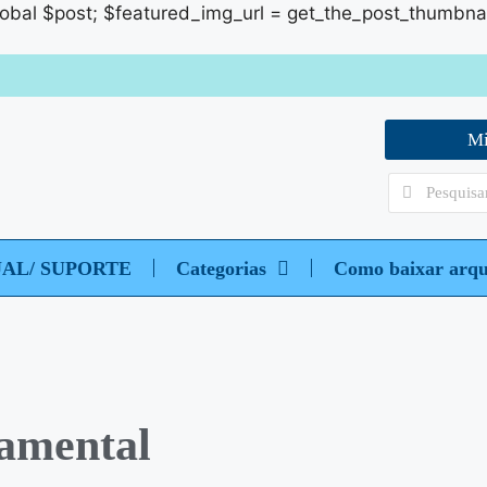
global $post; $featured_img_url = get_the_post_thumbnail_u
Mi
UAL/ SUPORTE
Categorias
Como baixar arqu
amental