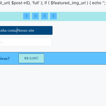
rl( $post->ID, 'full' ); if ( $featured_img_url ) { echo '
';
nha conta
Nosso site
ivos?
R$
0,00