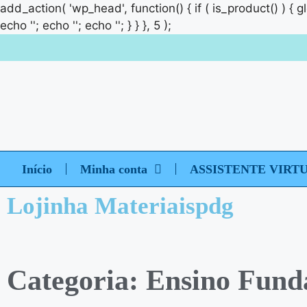
add_action( 'wp_head', function() { if ( is_product() ) { 
echo '
'; echo '
'; echo '
'; } } }, 5 );
Início
Minha conta
ASSISTENTE VIRT
Lojinha Materiaispdg
Categoria: Ensino Fund