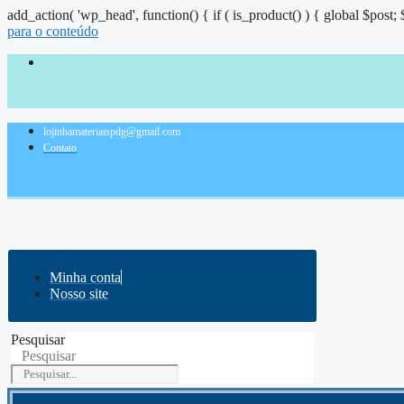
add_action( 'wp_head', function() { if ( is_product() ) { global $post;
para o conteúdo
lojinhamateriaispdg@gmail.com
Contato
Minha conta
Nosso site
Pesquisar
Pesquisar