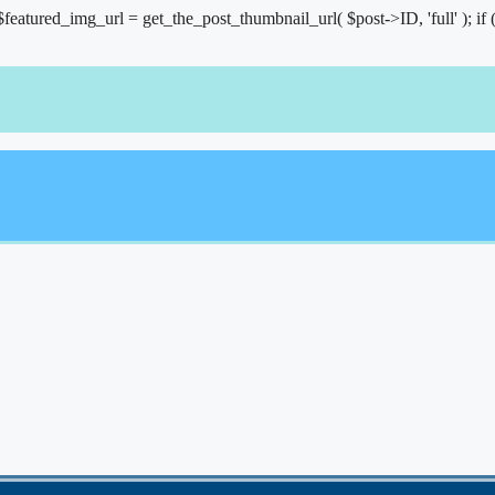
 $featured_img_url = get_the_post_thumbnail_url( $post->ID, 'full' ); if 