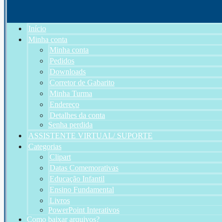
Início
Minha conta
Minha conta
Pedidos
Downloads
Corretor de Gabarito
Minha Turma
Endereço
Detalhes da conta
Senha perdida
ASSISTENTE VIRTUAL/ SUPORTE
Categorias
Clipart
Datas Comemorativas
Educação Infantil
Ensino Fundamental
Livros
PowerPoint Interativos
Como baixar arquivos?