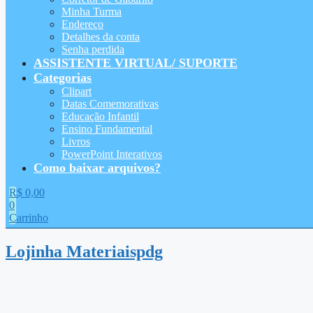
Minha Turma
Endereço
Detalhes da conta
Senha perdida
ASSISTENTE VIRTUAL/ SUPORTE
Categorias
Clipart
Datas Comemorativas
Educação Infantil
Ensino Fundamental
Livros
PowerPoint Interativos
Como baixar arquivos?
R$
0,00
0
Carrinho
Lojinha Materiaispdg