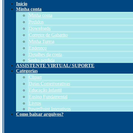
Início
Minha conta
Minha conta
Pedidos
Downloads
Corretor de Gabarito
Minha Turma
Endereço
Detalhes da conta
Senha perdida
ASSISTENTE VIRTUAL/ SUPORTE
Categorias
Clipart
Datas Comemorativas
Educação Infantil
Ensino Fundamental
Livros
PowerPoint Interativos
Como baixar arquivos?