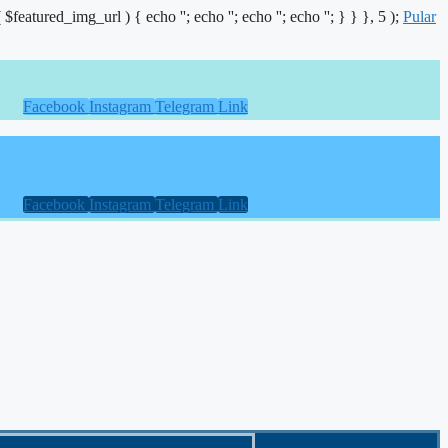
( $featured_img_url ) { echo '
'; echo '
'; echo '
'; echo '
'; } } }, 5 );
Pular
Facebook
Instagram
Telegram
Link
Facebook
Instagram
Telegram
Link